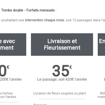
Tombe double - Forfaits mensuels :
s souhaitant une
intervention chaque mois
, soit 12 passages dans l’
e avec
Livraison et
En
ement
Fleurissement
0
35
€
€
 200€ l'année
Le passage, soit 420€ l'année
es herbes
Livraison de fleurs coupées ou plant
Abl
eurs fanées
manu
Arrosage