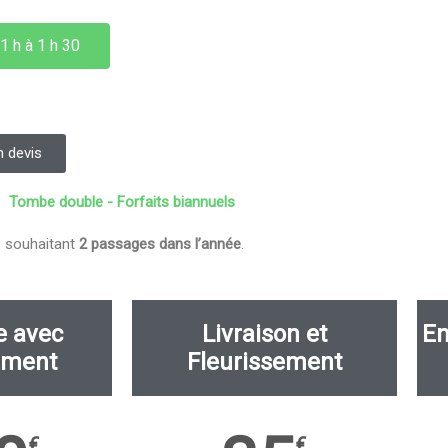
1 h à 1 h 30
 devis
Tombe double - Forfaits biannuels
s souhaitant
2 passages dans l’année
.
e avec
Livraison et
En
ement
Fleurissement
€
€