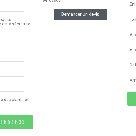
Enl
Demander un devis
oduits
Tai
 de la sépulture
Ajo
Ajo
Net
Arr
e des plants et
1 h à 1 h 30