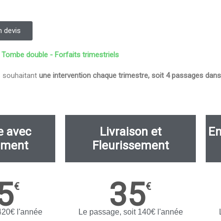
 devis
Tombe double - Forfaits trimestriels
s souhaitant
une intervention chaque trimestre, soit 4 passages dans
e avec
Livraison et
En
ement
Fleurissement
5
35
€
€
420€ l'année
Le passage, soit 140€ l'année