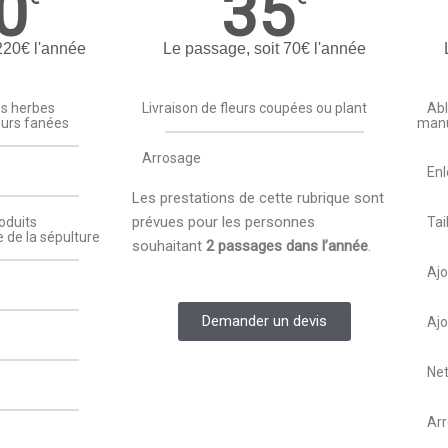
0
35
220€ l'année
Le passage, soit 70€ l'année
es herbes
Livraison de fleurs coupées ou plant
Abl
eurs fanées
manu
Arrosage
Enl
Les prestations de cette rubrique sont
prévues pour les personnes
oduits
Tai
 de la sépulture
souhaitant
2 passages dans l’année
.
Ajo
Demander un devis
Ajo
Net
Arr