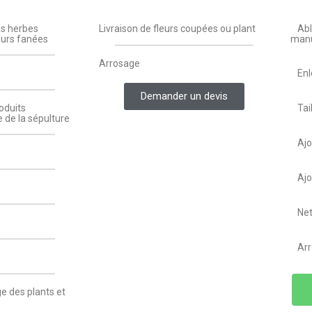
es herbes
Livraison de fleurs coupées ou plant
Abl
eurs fanées
manu
Arrosage
Enl
Demander un devis
oduits
Tai
 de la sépulture
Ajo
Ajo
Net
Arr
e des plants et