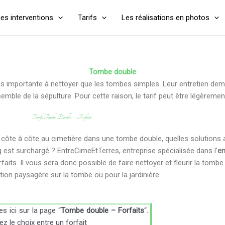
es interventions
Tarifs
Les réalisations en photos
Tombe double
 importante à nettoyer que les tombes simples. Leur entretien dema
emble de la sépulture. Pour cette raison, le tarif peut être légèreme
Tarifs Tombe Double – Forfaits
côte à côte au cimetière dans une tombe double, quelles solutions 
 est surchargé ? EntreCimeEtTerres, entreprise spécialisée dans l’
en
its. Il vous sera donc possible de faire nettoyer et fleurir la tomb
on paysagère sur la tombe ou pour la jardinière.
s ici sur la page “
Tombe double – Forfaits
“.
z le choix entre un forfait