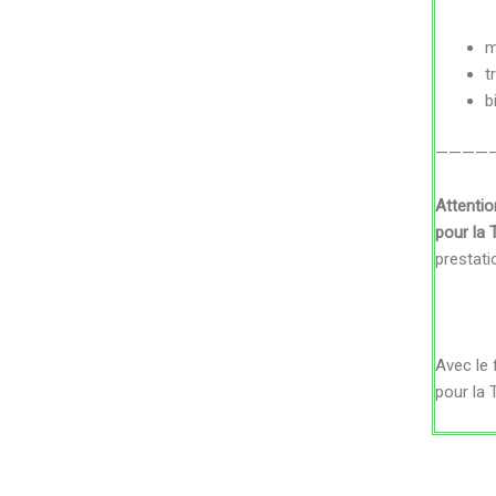
m
t
b
————
Attentio
pour la 
prestati
Avec le 
pour la 