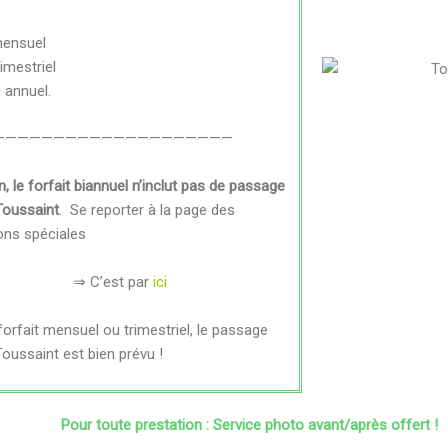
ensuel
rimestriel
i annuel.
————————————————————
n, le forfait biannuel n’inclut pas de passage
Toussaint
. Se reporter à la page des
ons spéciales
⇒ C’est par
ici
forfait mensuel ou trimestriel, le passage
Toussaint est bien prévu !
Pour toute prestation : Service photo avant/après offert !