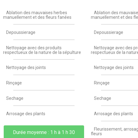
Ablation des mauvaises herbes
Ablation des mauvais
manuellement et des fleurs fanées
manuellement et des fl
Depoussierage
Depoussierage
Nettoyage avec des produits
Nettoyage avec des pr
respectueux de la nature de la sépulture
respectueux de la nature
Nettoyage des joints
Nettoyage des joints
Rinçage
Rinçage
Sechage
Sechage
Arrosage des plants
Arrosage des plants
Fleurissement, arrosag
Durée moyenne : 1 h à 1 h 30
fleurs