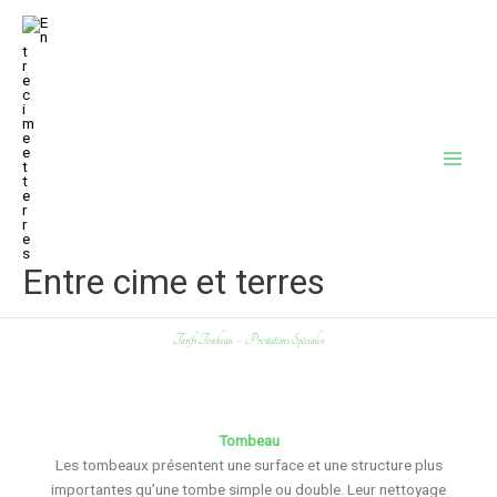
Aller
au
contenu
Entre cime et terres
Tarifs Tombeau – Prestations Spéciales
Tombeau
Les tombeaux présentent une surface et une structure plus
importantes qu’une tombe simple ou double. Leur nettoyage