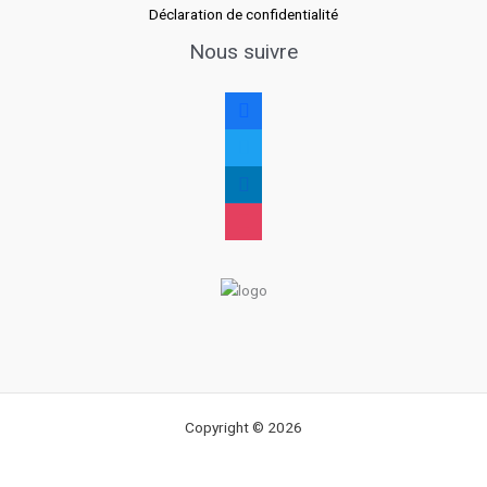
Déclaration de confidentialité
Nous suivre
facebook
twitter
linkedin
instagram
Copyright © 2026