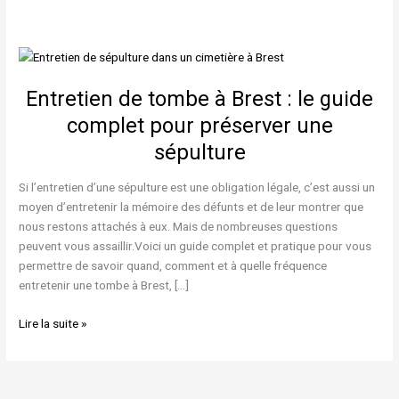
Entretien
de
Entretien de tombe à Brest : le guide
tombe
à
complet pour préserver une
Brest
sépulture
:
le
Si l’entretien d’une sépulture est une obligation légale, c’est aussi un
guide
moyen d’entretenir la mémoire des défunts et de leur montrer que
complet
nous restons attachés à eux. Mais de nombreuses questions
pour
peuvent vous assaillir.Voici un guide complet et pratique pour vous
préserver
permettre de savoir quand, comment et à quelle fréquence
une
entretenir une tombe à Brest, […]
sépulture
Lire la suite »