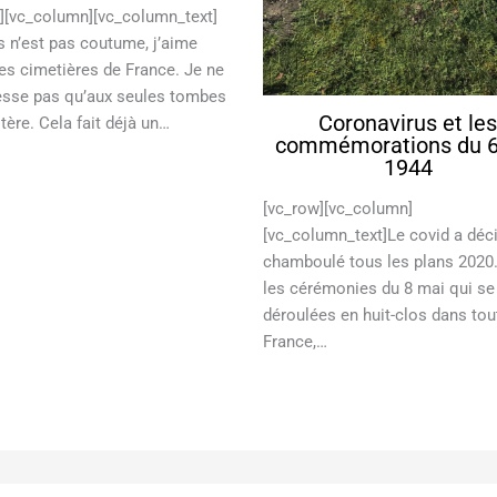
][vc_column][vc_column_text]
s n’est pas coutume, j’aime
 les cimetières de France. Je ne
esse pas qu’aux seules tombes
Coronavirus et le
tère. Cela fait déjà un…
commémorations du 6 
1944
[vc_row][vc_column]
[vc_column_text]Le covid a dé
chamboulé tous les plans 2020
les cérémonies du 8 mai qui se
déroulées en huit-clos dans tou
France,…