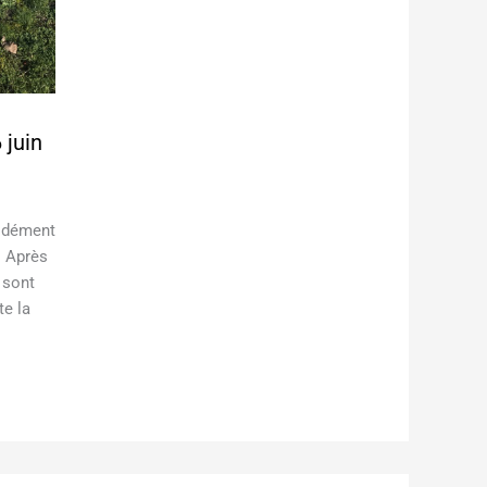
s
juin
cidément
. Après
 sont
te la