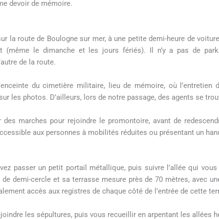
mme devoir de mémoire.
 sur la route de Boulogne sur mer, à une petite demi-heure de voitur
 (même le dimanche et les jours fériés). Il n’y a pas de par
autre de la route.
ceinte du cimetière militaire, lieu de mémoire, où l’entretien d
r les photos. D’ailleurs, lors de notre passage, des agents se trouv
vir des marches pour rejoindre le promontoire, avant de redescend
accessible aux personnes à mobilités réduites ou présentant un han
vez passer un petit portail métallique, puis suivre l’allée qui v
 de demi-cercle et sa terrasse mesure près de 70 mètres, avec un
galement accès aux registres de chaque côté de l’entrée de cette ter
oindre les sépultures, puis vous recueillir en arpentant les allées 