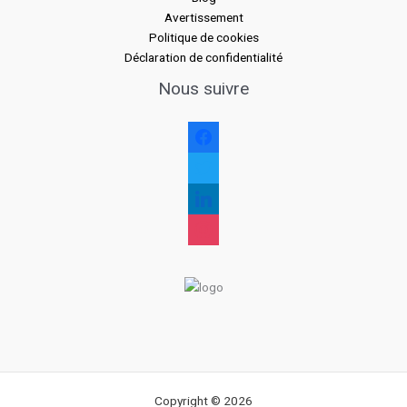
Avertissement
Politique de cookies
Déclaration de confidentialité
Nous suivre
facebook
twitter
linkedin
instagram
Copyright © 2026