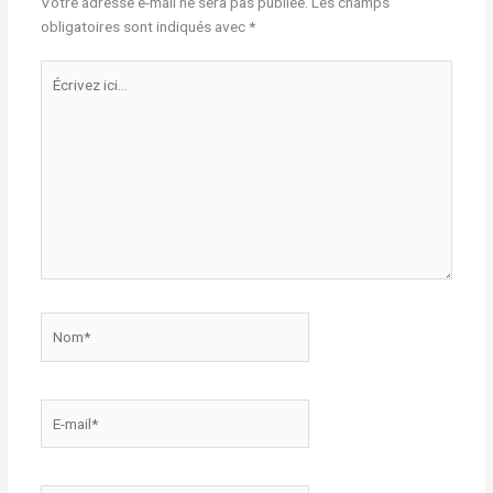
Votre adresse e-mail ne sera pas publiée.
Les champs
obligatoires sont indiqués avec
*
Écrivez
ici…
Nom*
E-
mail*